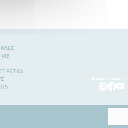
IPALE
 VIE
ET FÊTES
TÉ
Suivez-nous !
LUS