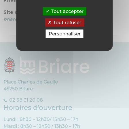
Effectif
: 400 élèves
Tout accepter
Site du collège
:
http://clg-albert-camus-
briare.tice.ac-orleans-tours
Tout refuser
Personnaliser
Place Charles de Gaulle
45250 Briare
02 38 31 20 08
Horaires d’ouverture
Lundi : 8h30 – 12h30/ 13h30 – 17h
Mardi : 8h30 – 12h30 / 13h30 – 17h