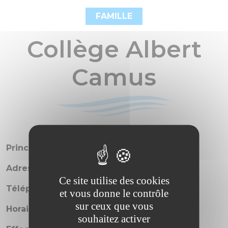
FAMILLE
Collège Albert
Camus
Principal
: M. Cédric PIERRE
Adresse
: 2 Rue du Port à Belleau
Ce site utilise des cookies
Téléphone
: 02 38 37 02 83
et vous donne le contrôle
sur ceux que vous
Horaires
: 8h10 à 12h05 et 13h40 à 16h40
souhaitez activer