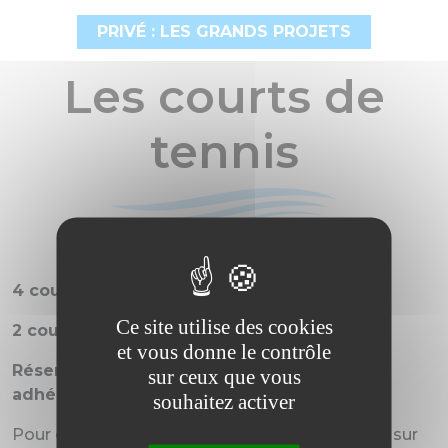
PRIVÉ : LES GRANDS PROJETS
Les courts de
tennis
4 courts extérieurs
Ce site utilise des cookies
2 courts couverts
et vous donne le contrôle
Réservations des courts pour les non-
sur ceux que vous
adhérents
au club de tennis :
souhaitez activer
Pour contacter le
club de Tennis
rendez-vous sur