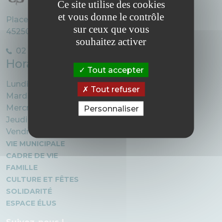
Ce site utilise des cookies
et vous donne le contrôle
Place Charles de Gaulle
sur ceux que vous
45250 Briare
souhaitez activer
02 38 31 20 08
Horaires d’ouverture
Tout accepter
Lundi : 8h30 – 12h30/ 13h30 – 17h
Tout refuser
Mardi : 8h30 – 12h30 / 13h30 – 17h
Mercredi : 8h30 – 12h30 / 13h30 – 17h
Personnaliser
Jeudi : 8h30 – 12h30 / 13h30 – 17h
Vendredi : 8h30 – 12h30 / 13h30 – 16h30
VIE MUNICIPALE
CADRE DE VIE
FAMILLE
CULTURE ET FÊTES
SOLIDARITÉ
ESPACE ÉLUS