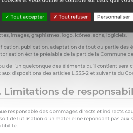
riété intellectuelle et con
Tout accepter
Tout refuser
Personnaliser
 droits de propriété intellectuelle ou détient les droit
tes, images, graphismes, logo, icônes, sons, logiciels.
ication, publication, adaptation de tout ou partie des 
 autorisation écrite préalable de la part de la Commune de
 ou de l’un quelconque des éléments qu’il contient sera
x dispositions des articles L.335-2 et suivants du Code
. Limitations de responsabil
e responsable des dommages directs et indirects causés
nt soit de l’utilisation d’un matériel ne répondant pas aux
ibilité.