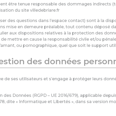
nt être tenue responsable des dommages indirects (t
sation du site villedebriare.fr
oser des questions dans l’espace contact) sont à la dis
 sans mise en demeure préalable, tout contenu déposé da
iculier aux dispositions relatives à la protection des d
 de mettre en cause la responsabilité civile et/ou pénal
ffamant, ou pornographique, quel que soit le support util
Gestion des données personn
rivée de ses utilisateurs et s’engage à protéger leurs d
on des Données (RGPD – UE 2016/679), applicable depuis
1978, dite « Informatique et Libertés », dans sa version mo