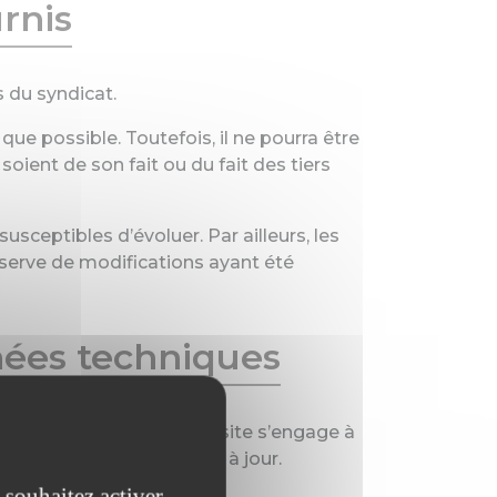
urnis
s du syndicat.
que possible. Toutefois, il ne pourra être
oient de son fait ou du fait des tiers
susceptibles d’évoluer. Par ailleurs, les
réserve de modifications ayant été
nnées techniques
 De plus, l’utilisateur du site s’engage à
e dernière génération mis à jour.
 souhaitez activer