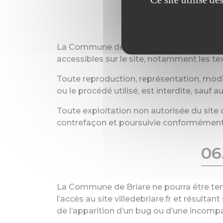
05. Prop
La Commune de Briare est propriétaire des
accessibles sur le site, notamment les tex
Toute reproduction, représentation, modif
ou le procédé utilisé, est interdite, sauf
Toute exploitation non autorisée du site
contrefaçon et poursuivie conformément au
06
La Commune de Briare ne pourra être tenu
l’accès au site villedebriare.fr et résulta
de l’apparition d’un bug ou d’une incompat