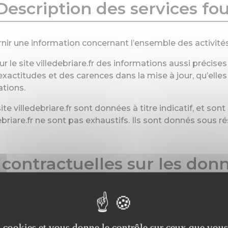
Description des services fo
ournir une information concernant l’ensemble des activité
 le site villedebriare.fr des informations aussi précises 
ctitudes et des carences dans la mise à jour, qu’elles s
ations.
e villedebriare.fr sont données à titre indicatif, et sont 
ebriare.fr ne sont pas exhaustifs. Ils sont donnés sous 
 contractuelles sur les do
sable de dommages matériels liés à l’utilisation du site.
écent, ne contenant pas de virus et avec un navigateur d
es cookies et vous donne le contrôle sur ceux que vous