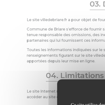
03. 
Le site villedebriare.fr a pour objet de f
Commune de Briare s’efforce de fournir sur
tenue responsable des omissions, des inexa
partenaires qui lui fournissent ces inform
Toutes les informations indiquées sur le sit
renseignements figurant sur le site villed
apportées depuis leur mise en ligne.
04. Limitations
Le site Internet ne pourra être tenu respon
accéder au site en utilisant un matériel r
Ce site utilise d