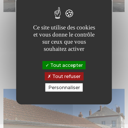
École du centre
Directeur(rice) :
M. Alexandre BOMMEL-GATINET
Ce site utilise des cookies
Adresse :
3 Square Foch
et vous donne le contrôle
Téléphone :
02 38 31 26 49
sur ceux que vous
Horaires :
9h00 à 12h00 et 13h30 à 16h30
souhaitez activer
Effectif :
101 élèves
Nombres de
5 classes primaires dont un
classes :
dispositif ULIS
Tout accepter
Tout refuser
Personnaliser