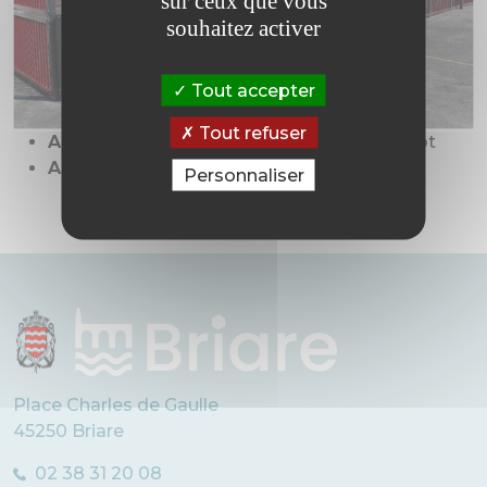
sur ceux que vous
souhaitez activer
Tout accepter
Tout refuser
A l’arrière du gymnase :
basket, hand, foot
Apporter son ballon
Personnaliser
Place Charles de Gaulle
45250 Briare
02 38 31 20 08