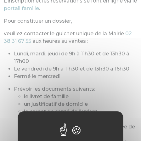
L’inscription et les réservations se font en ligne via le
portail famille
.
Pour constituer un dossier,
veuillez contacter le guichet unique de la Mairie
02
38 31 67 55
aux heures suivantes :
Lundi, mardi, jeudi de 9h à 11h30 et de 13h30 à
17h00
Le vendredi de 9h à 11h30 et de 13h30 à 16h30
Fermé le mercredi
Prévoir les documents suivants:
le livret de famille
un justificatif de domicile
le carnet de santé de l’enfant
une attestation d’assurance scolaire et
extra-scolaire (à fournir à chaque rentrée de
septembre)