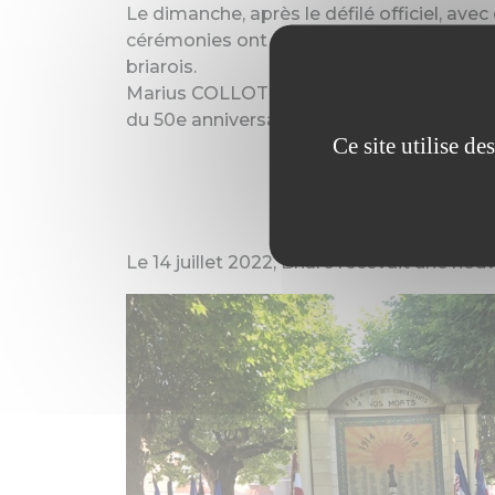
Le dimanche, après le défilé officiel, 
cérémonies ont continué dans les jardins 
briarois.
Marius COLLOT a signé avec Mme CRUVEI
du 50e anniversaire du jumelage.
Ce site utilise d
Le 14 juillet 2022, Briare recevait une no