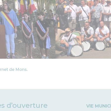
ternet de Mons
.
es d’ouverture
VIE MUNIC