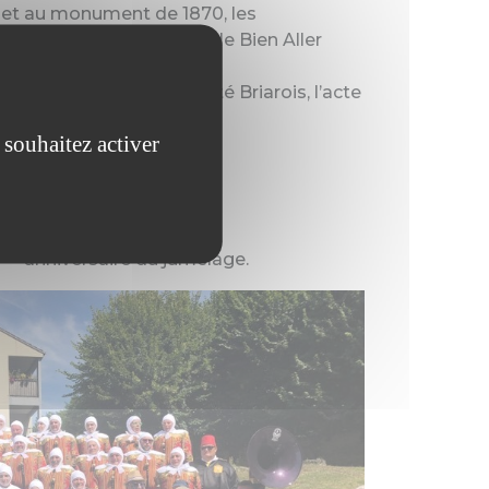
 et au monument de 1870, les
riare, la Fanfardeon et le Bien Aller
 présidente du Comité Briarois, l’acte
 souhaitez activer
ème
anniversaire du jumelage.