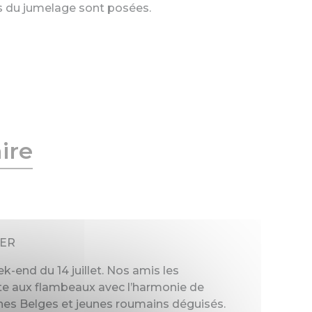
es du jumelage sont posées.
ire
LER
-end du 14 juillet. Nos amis les
raite aux flambeaux avec l’harmonie de
nes Belges et jeunes roumains déguisés.