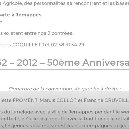
e Agricole, des personnalités se rencontrent et les bas
harte à Jemappes
e
 existent entre nos 2 contrées.
nçois COQUILLET Tél. 02 38 31 34 29
62 – 2012 – 50ème Anniversa
Signature de la convention, de gauche à droite :
lette FROMENT, Maruis COLLOT et Francine CRUVEIL
ns du jumelage avec la ville de Jemappes pendant le week
cette fête. Celle-ci a débuté avec la traditionnelle ret
s, les jeunes de la maison St Jean accompagnés de jeu