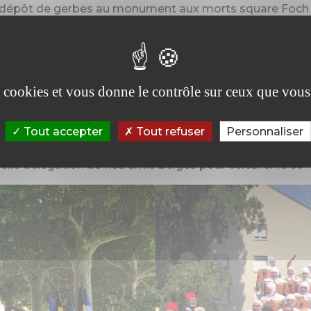
avec dépôt de gerbes au monument aux morts square Foch
du Château Trousse Barrière animées par l’harmonie de B
LLER, représentante de Jemappes et de Mme FROMENT,
es cookies et vous donne le contrôle sur ceux que vous
2022 : 60 ans du jumelage
Tout accepter
Tout refuser
Personnaliser
uvelle délégation de nos amis belges pour célébrer le 60