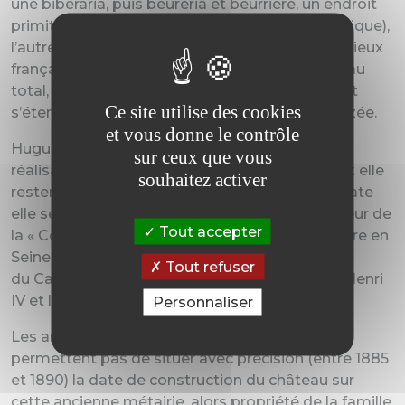
une biberaria, puis beureria et beurrière, un endroit
primitivement peuplé de castors (biber en celtique),
l’autre postérieur, une troche, puis trousse, en vieux
français bouquet ou ensemble d’arbres. Donc au
total, le bois du lieu des castors, nom qui devait
Ce site utilise des cookies
s’étendre initialement jusqu’aux rives de la Trézée.
et vous donne le contrôle
Hugues Cosnier, concepteur et premier
sur ceux que vous
réalisateur du canal Henri IV, l’acheta en 1604 et elle
souhaitez activer
restera dans sa famille jusqu’en 1653. A cette date
elle sera cédée à François Boutheroue, fondateur de
Tout accepter
la « Compagnie des Seigneurs du Canal de Loyre en
Seine », qui reprendra et finira la construction
Tout refuser
du Canal de Briare, interrompue par la mort d’Henri
IV et la disgrâce de Sully.
Personnaliser
Les archives malheureusement détruites ne
permettent pas de situer avec précision (entre 1885
et 1890) la date de construction du château sur
cette ancienne métairie, alors propriété de la famille