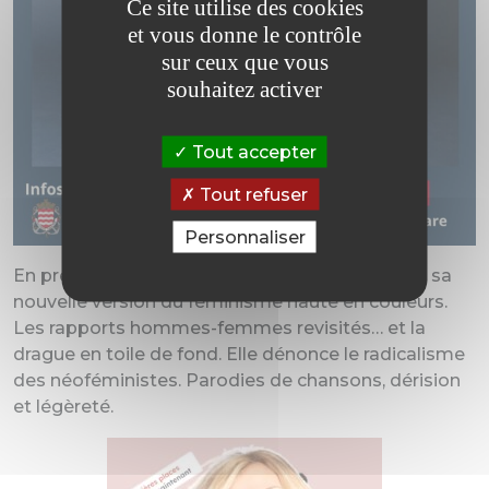
Ce site utilise des cookies
et vous donne le contrôle
sur ceux que vous
souhaitez activer
Tout accepter
Tout refuser
Personnaliser
En première partie, l’humoriste Tess proposera sa
nouvelle version du féminisme haute en couleurs.
Les rapports hommes-femmes revisités… et la
drague en toile de fond. Elle dénonce le radicalisme
des néoféministes. Parodies de chansons, dérision
et légèreté.